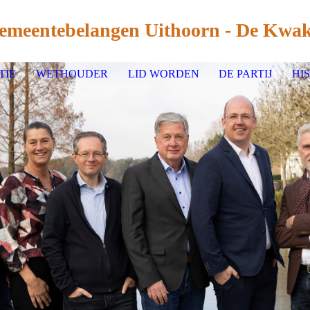
emeentebelangen Uith
oorn - De Kwak
TIE
WETHOUDER
LID WORDEN
DE PARTIJ
HI