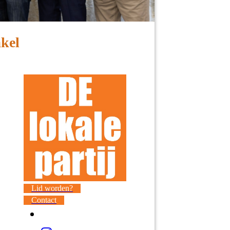
akel
Lid worden?
Contact