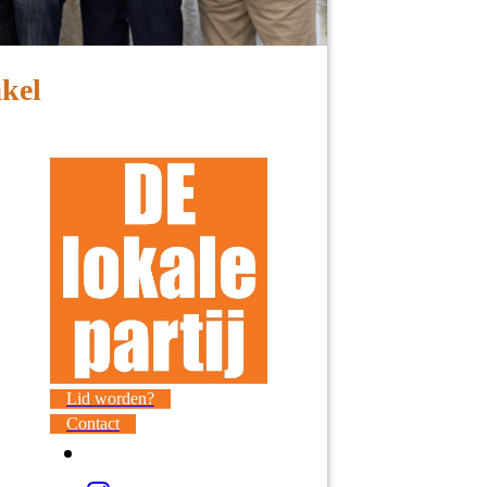
akel
Lid worden?
Contact