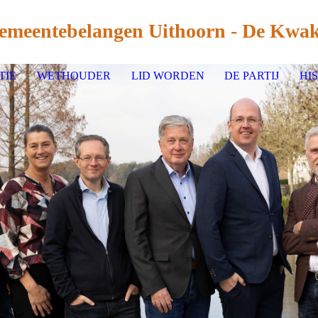
emeentebelangen Uith
oorn - De Kwak
TIE
WETHOUDER
LID WORDEN
DE PARTIJ
HI